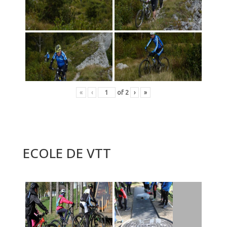
«
‹
of
2
›
»
ECOLE DE VTT