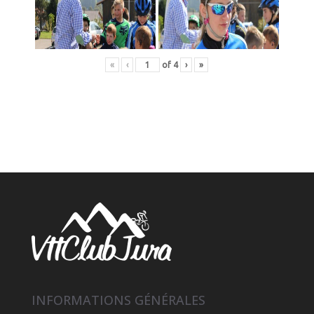
«
‹
of
4
›
»
INFORMATIONS GÉNÉRALES