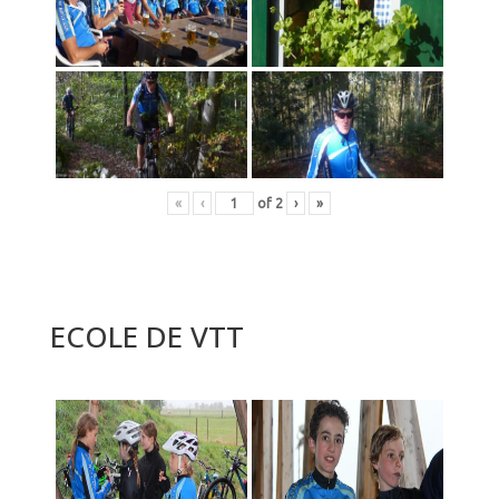
«
‹
of
2
›
»
ECOLE DE VTT