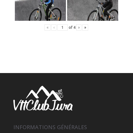
«
‹
of
4
›
»
INFORMATIONS GÉNÉRALES