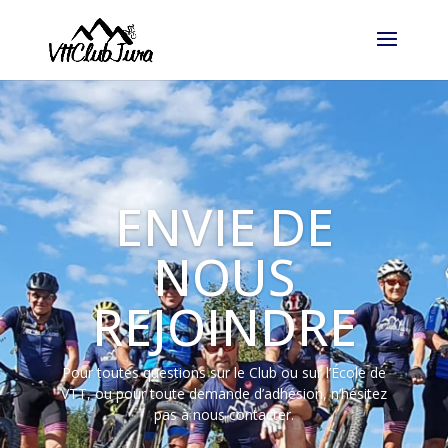
ENVIE DE
NOUS
REJOINDRE
Pour toutes questions sur le Club ou sur l’École de
VTT, ou pour toute demande d’adhésion, n’hésitez
pas à nous contacter.