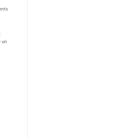
rents
t
e un