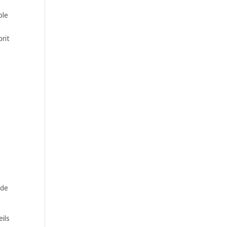
ble
prit
 de
ils