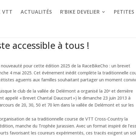
E VTT
ACTUALITÉS
R’BIKE DEVELIER
PETITE
te accessible à tous !
e nouveauté pour cette édition 2025 de la RaceBikeCho : un brevet
manche 4 mai 2025. Cet événement inédit complète la traditionnelle co
ététistes aguerris aux familles souhaitant partager un moment convivi
isque le club de la vallée de Delémont a organisé la 20ᵉ et dernière
nt appelé « Brevet Chantal Daucourt ») le dimanche 23 juin 2013 à
rcours de 20, 30, 50 et 70 km dans la vallée de Delémont et sur les
l’organisation de sa traditionnelle course de VTT Cross-Country la
dition, manche du Trophée Jurassien. Avec un format inspiré de l’es
courts favorisant les coureurs expérimentés, ces tracés exigent un sol