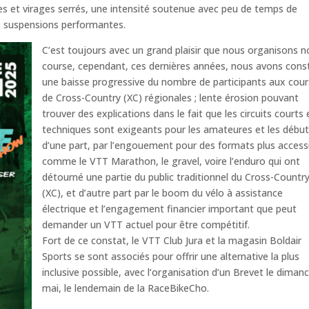
es et virages serrés, une intensité soutenue avec peu de temps de
de suspensions performantes.
C’est toujours avec un grand plaisir que nous organisons n
course, cependant, ces dernières années, nous avons cons
une baisse progressive du nombre de participants aux cou
de Cross-Country (XC) régionales ; lente érosion pouvant
trouver des explications dans le fait que les circuits courts 
techniques sont exigeants pour les amateures et les débu
d’une part, par l’engouement pour des formats plus access
comme le VTT Marathon, le gravel, voire l’enduro qui ont
détourné une partie du public traditionnel du Cross-Countr
(XC), et d’autre part par le boom du vélo à assistance
électrique et l’engagement financier important que peut
demander un VTT actuel pour être compétitif.
Fort de ce constat, le VTT Club Jura et la magasin Boldair
Sports se sont associés pour offrir une alternative la plus
inclusive possible, avec l’organisation d’un Brevet le diman
mai, le lendemain de la RaceBikeCho.