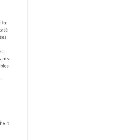
otre
taté
rses
et
tants
ibles
y
che 4